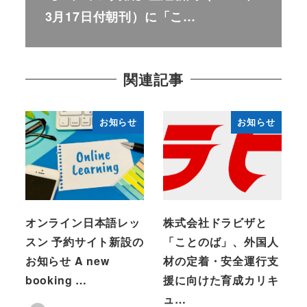
3月17日付朝刊）に「こ…
関連記事
お知らせ
お知らせ
オンライン日本語レッ
株式会社ドラビザと
スン 予約サイト新設の
「ことのば」、外国人
お知らせ A new
材の定着・安全運行支
booking …
援に向けた育成カリキ
ュ…