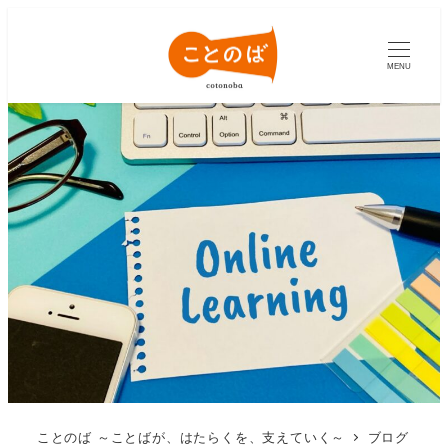
MENU
ことのば ～ことばが、はたらくを、支えていく～
ブログ