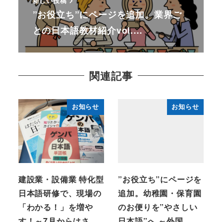
新しい投稿
”お役立ち”にページを追加。業界ご
との日本語教材紹介vol.…
関連記事
お知らせ
お知らせ
建設業・設備業 特化型
”お役立ち”にページを
日本語研修で、現場の
追加。幼稚園・保育園
「わかる！」を増や
のお便りを”やさしい
す！～7月からはさ
日本語”へ ～外国…