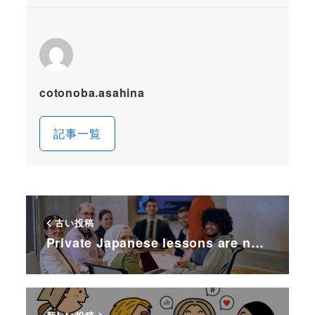
cotonoba.asahina
記事一覧
古い投稿
Private Japanese lessons are n…